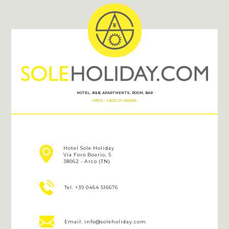
HOTEL, B&B, APARTMENTS, ROOM, BAR
ARCO - LAGO DI GARDA
Hotel Sole Holiday
Via Foro Boario, 5
38062 - Arco (TN)
Tel. +39 0464 516676
Email: info@soleholiday.com